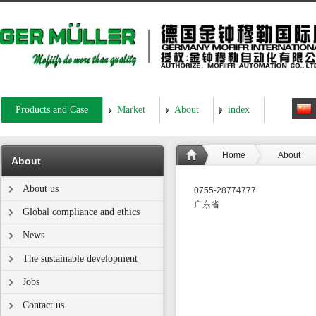
Products and Case
Market
About
index
Home
About
About
About us
0755-28774777
广东省
Global compliance and ethics
News
The sustainable development
Jobs
Contact us