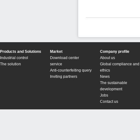
Products and Solutions
Market
Company profile
Industrial control
Download center
About us
The solution
service
Global compliance and
Anti-counterfeiting query
ethics
Inviting partners
News
The sustainable
development
Jobs
Contact us