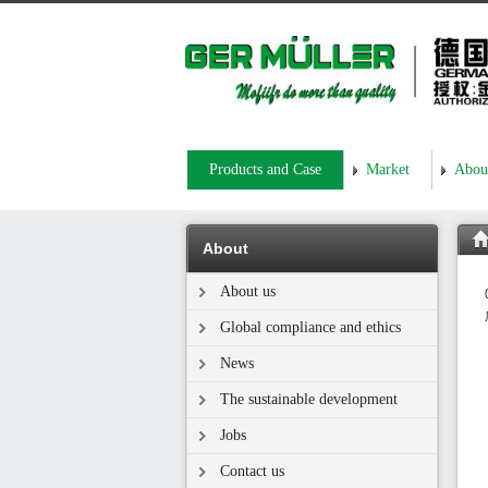
Products and Case
Market
Abou
About
About us
Global compliance and ethics
News
The sustainable development
Jobs
Contact us