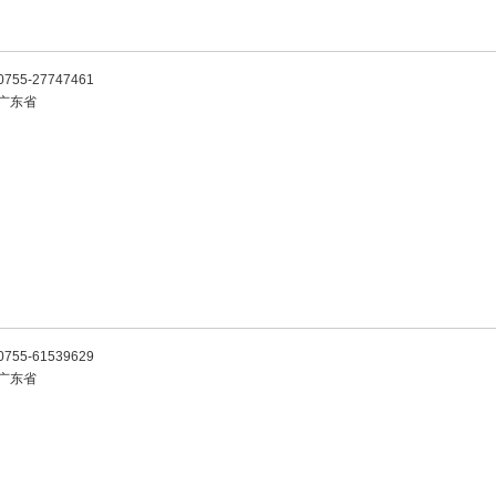
0755-27747461
广东省
0755-61539629
广东省