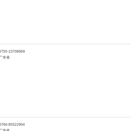
0755-23708969
广东省
0760-85522904
广东省