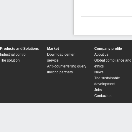
Products and Solutions
Market
Company profile
Industrial control
Download center
About us
The solution
service
Global compliance and
Anti-counterfeiting query
ethics
Inviting partners
News
The sustainable
development
Jobs
Contact us