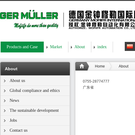
Products and Case
Market
About
index
Home
About
About
About us
0755-28774777
广东省
Global compliance and ethics
News
The sustainable development
Jobs
Contact us